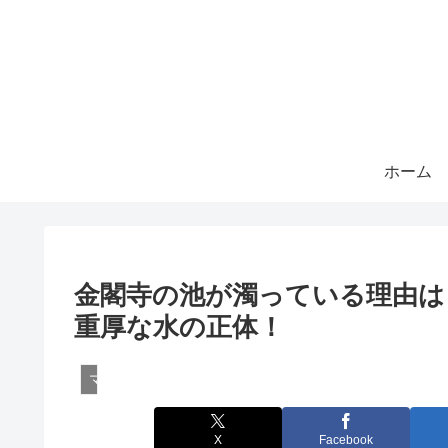
ホーム
金閣寺の池が濁っている理由は
重厚な水の正体！
マメ知識・雑学
X
Facebook