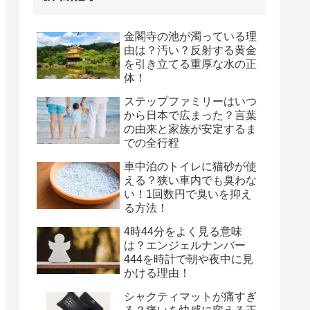
金閣寺の池が濁っている理
由は？汚い？反射する黄金
を引き立てる重厚な水の正
体！
ステップファミリーはいつ
から日本で広まった？言葉
の由来と家族が安定するま
での全行程
車中泊のトイレに猫砂が使
える？狭い車内でも臭わな
い！1回数円で臭いを抑え
る方法！
4時44分をよく見る意味
は？エンジェルナンバー
444を時計で朝や夜中に見
かける理由！
シャクティマットが痛すぎ