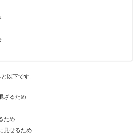
み
法
ると以下です。
混ざるため
るため
に見せるため