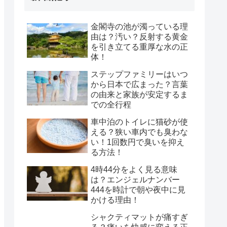
金閣寺の池が濁っている理
由は？汚い？反射する黄金
を引き立てる重厚な水の正
体！
ステップファミリーはいつ
から日本で広まった？言葉
の由来と家族が安定するま
での全行程
車中泊のトイレに猫砂が使
える？狭い車内でも臭わな
い！1回数円で臭いを抑え
る方法！
4時44分をよく見る意味
は？エンジェルナンバー
444を時計で朝や夜中に見
かける理由！
シャクティマットが痛すぎ