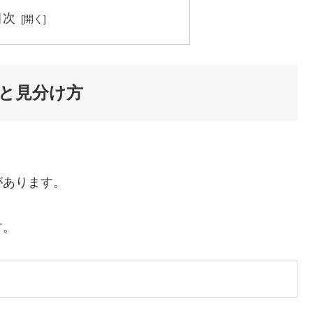
目次
と見分け方
があります。
す。