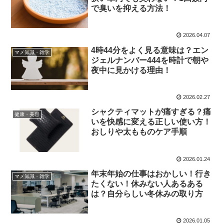
で臭いを抑える方法！
2026.04.07
4時44分をよく見る意味は？エン
マメ知識・雑学
ジェルナンバー444を時計で朝や
夜中に見かける理由！
2026.02.27
シャクティマットが痛すぎる？痛
健康・美容
いを快感に変える正しい使い方！
おしりや太もものケア手順
2026.01.24
年末年始の仕事はおかしい！行き
マメ知識・雑学
たくない！休みない人あるある
は？自分らしい冬休みの取り方
2026.01.05