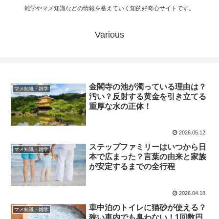
雑学やマメ知識などの情報を蓄えていく知的好奇心サイトです。
Various
金閣寺の池が濁っている理由は？
マメ知識・雑学
汚い？反射する黄金を引き立てる
重厚な水の正体！
2026.05.12
ステップファミリーはいつから日
マメ知識・雑学
本で広まった？言葉の由来と家族
が安定するまでの全行程
2026.04.18
車中泊のトイレに猫砂が使える？
マメ知識・雑学
狭い車内でも臭わない！1回数円