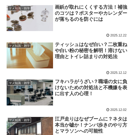
画鋲が取れにくくする方法！補強
マメ知識・雑学
のコツは？ポスターやカレンダー
が落ちるのを防ぐには
2025.12.22
ティッシュはなぜ白い？二枚重ね
マメ知識・雑学
や白い粉の秘密を解明！溶けない
理由とトイレ詰まりの対処法
2025.12.12
フキハラがうざい？職場の女に負
マメ知識・雑学
けないための対処法と不機嫌を表
に出す人の心理！
2025.12.02
江戸走りはなぜブームに？ネタは
マメ知識・雑学
本当か嘘か！ナンバ歩きのやり方
とマラソンへの可能性