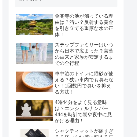
金閣寺の池が濁っている理
由は？汚い？反射する黄金
を引き立てる重厚な水の正
体！
ステップファミリーはいつ
から日本で広まった？言葉
の由来と家族が安定するま
での全行程
車中泊のトイレに猫砂が使
える？狭い車内でも臭わな
い！1回数円で臭いを抑え
る方法！
4時44分をよく見る意味
は？エンジェルナンバー
444を時計で朝や夜中に見
かける理由！
シャクティマットが痛すぎ