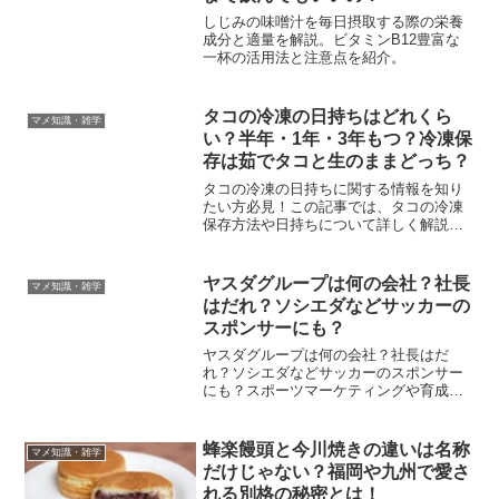
しじみの味噌汁を毎日摂取する際の栄養
成分と適量を解説。ビタミンB12豊富な
一杯の活用法と注意点を紹介。
タコの冷凍の日持ちはどれくら
マメ知識・雑学
い？半年・1年・3年もつ？冷凍保
存は茹でタコと生のままどっち？
タコの冷凍の日持ちに関する情報を知り
たい方必見！この記事では、タコの冷凍
保存方法や日持ちについて詳しく解説し
ます。生タコや茹でタコを冷凍する際の
ポイントや、冷凍したタコを使ったたこ
焼きの作り方も紹介。正しい保存方法を
ヤスダグループは何の会社？社長
マメ知識・雑学
学ぶことで、いつでも新鮮なタコ料理を
はだれ？ソシエダなどサッカーの
楽しむことができるメリットがありま
スポンサーにも？
す。美味しいタコ料理を手軽に楽しむた
めのヒントが満載です。
ヤスダグループは何の会社？社長はだ
れ？ソシエダなどサッカーのスポンサー
にも？スポーツマーケティングや育成ア
カデミー運営、イベント企画を中心に国
内外クラブと連携し、サッカー振興に貢
献する企業です。
蜂楽饅頭と今川焼きの違いは名称
マメ知識・雑学
だけじゃない？福岡や九州で愛さ
れる別格の秘密とは！