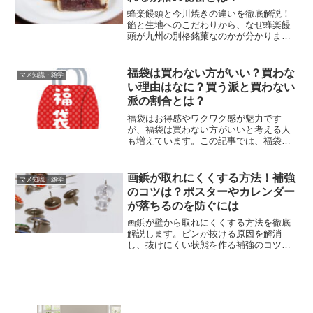
蜂楽饅頭と今川焼きの違いを徹底解説！
餡と生地へのこだわりから、なぜ蜂楽饅
頭が九州の別格銘菓なのかが分かりま
す。購入店舗や裏ワザも紹介。
福袋は買わない方がいい？買わな
マメ知識・雑学
い理由はなに？買う派と買わない
派の割合とは？
福袋はお得感やワクワク感が魅力です
が、福袋は買わない方がいいと考える人
も増えています。この記事では、福袋を
買わない理由や購入のメリット・デメリ
ットを詳しく解説します。これにより、
賢い消費行動を考えるための参考になり
画鋲が取れにくくする方法！補強
マメ知識・雑学
ます。福袋購入を迷っている方にとっ
のコツは？ポスターやカレンダー
て、有益な情報が満載です。
が落ちるのを防ぐには
画鋲が壁から取れにくくする方法を徹底
解説します。ピンが抜ける原因を解消
し、抜けにくい状態を作る補強のコツ
や、大切な掲示物を落とさないためのレ
イアウト術をまとめました。100均グッズ
での対策や穴の補修法も紹介。落下の不
安を解消し、壁の装飾を楽しみましょ
う。