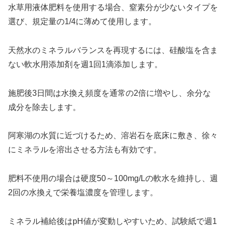
水草用液体肥料を使用する場合、窒素分が少ないタイプを
選び、規定量の1/4に薄めて使用します。
天然水のミネラルバランスを再現するには、硅酸塩を含ま
ない軟水用添加剤を週1回1滴添加します。
施肥後3日間は水換え頻度を通常の2倍に増やし、余分な
成分を除去します。
阿寒湖の水質に近づけるため、溶岩石を底床に敷き、徐々
にミネラルを溶出させる方法も有効です。
肥料不使用の場合は硬度50～100mg/Lの軟水を維持し、週
2回の水換えで栄養塩濃度を管理します。
ミネラル補給後はpH値が変動しやすいため、試験紙で週1