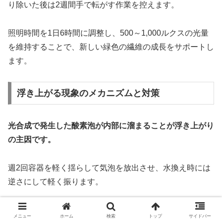
り除いた後は2週間手で転がす作業を控えます。
照明時間を1日6時間に調整し、500～1,000ルクスの光量
を維持することで、新しい緑色の繊維の成長をサポートし
ます。
浮き上がる現象のメカニズムと対策
光合成で発生した酸素泡が内部に溜まることが浮き上がり
の主因です。
週2回容器を軽く揺らして気泡を放出させ、水換え時には
逆さにして軽く振ります。
水深を5cm浅くし、白色LEDライトの照射時間を1日6時間
メニュー
ホーム
検索
トップ
サイドバー