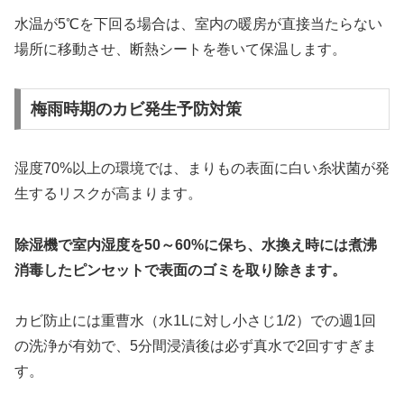
水温が5℃を下回る場合は、室内の暖房が直接当たらない
場所に移動させ、断熱シートを巻いて保温します。
梅雨時期のカビ発生予防対策
湿度70%以上の環境では、まりもの表面に白い糸状菌が発
生するリスクが高まります。
除湿機で室内湿度を50～60%に保ち、水換え時には煮沸
消毒したピンセットで表面のゴミを取り除きます。
カビ防止には重曹水（水1Lに対し小さじ1/2）での週1回
の洗浄が有効で、5分間浸漬後は必ず真水で2回すすぎま
す。