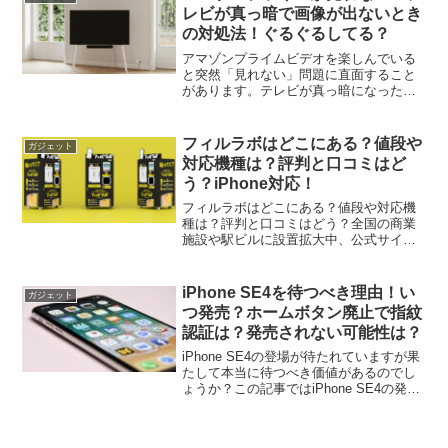
バッテリー劣化などの具体的な対策を紹
レビが真っ暗で画像が出ないとき
介し、快適なスマートフォンライフを取
の対処法！ぐるぐるしてる？
り戻すための知識を提供します。充電ト
ラブルに悩む方必見の内容です。
アマゾンプライムビデオを楽しんでいる
と突然「見れない」問題に直面すること
があります。テレビが真っ暗になった
り、音声だけが流れたりするトラブルは
多くのユーザーが経験しています。本記
事ではこれらの具体的な問題に対処する
フィルラボはどこにある？値段や
ガジェット
ための方法を詳しく解説します。問題の
対応機種は？評判と口コミはど
原因を理解し効果的な解決策を見つける
う？iPhone対応！
ことができます。ストレスなくアマゾン
プライムビデオを楽しむことができるよ
フィルラボはどこにある？値段や対応機
うになります。快適な視聴体験を取り戻
種は？評判と口コミはどう？全国の商業
しましょう！
施設や駅ビルに設置拡大中、公式サイト
で最新情報を確認できます。
iPhone SE4を待つべき理由！い
ガジェット
つ発売？ホームボタン廃止で指紋
認証は？発売されない可能性は？
iPhone SE4の登場が待たれていますが果
たして本当に待つべき価値があるのでし
ょうか？この記事ではiPhone SE4の発売
時期や価格、デザイン変更、認証方式な
ど最新の情報を詳しく解説します。さら
に、なぜこのモデルが特に注目されるの