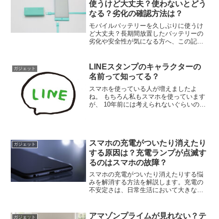
使うけど大丈夫？使わないとどう
なる？劣化の確認方法は？
モバイルバッテリーを久しぶりに使うけ
ど大丈夫？長期間放置したバッテリーの
劣化や安全性が気になる方へ、この記事
ではその確認方法や適切な管理法を解説
します。正しい知識を身につけること
で、安心してモバイルバッテリーを活用
LINEスタンプのキャラクターの
ガジェット
できるようになります。安全に使用する
名前って知ってる？
ためのポイントを押さえ、トラブルを未
然に防ぎましょう。
スマホを使っている人が増えましたよ
ね。 もちろん私もスマホを使っています
が、 10年前には考えられないぐらいの普
及率です。 私の両親もスマホを使ってい
るぐらいですからね。 ガラケーよりもス
マホの方が圧倒的にできることが多いで
す。
スマホの充電がついたり消えたり
ガジェット
する原因は？充電ランプが点滅す
るのはスマホの故障？
スマホの充電がついたり消えたりする悩
みを解消する方法を解説します。充電の
不安定さは、日常生活において大きなス
トレスとなりますが、原因を理解し適切
に対処することで改善が可能です。この
記事では、接触不良やケーブルの問題、
アマゾンプライムが見れない？テ
ガジェット