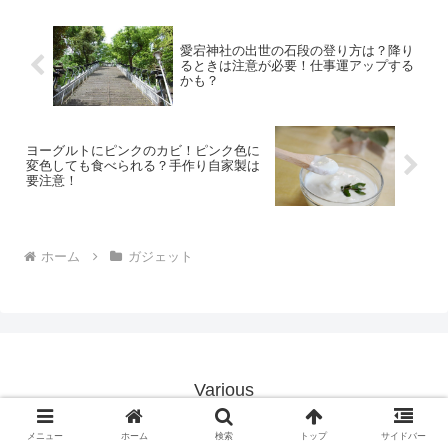
かその理由も探ります。iPhone SE4を待
つことで得られるメリットや現行モデル
との違いを理解することで購入判断に役
愛宕神社の出世の石段の登り方は？降り
立てることができます。最新のテクノロ
るときは注意が必要！仕事運アップする
ジーを手に入れるチャンスを逃さないた
かも？
めにぜひご一読ください。
ヨーグルトにピンクのカビ！ピンク色に
変色しても食べられる？手作り自家製は
要注意！
ホーム
ガジェット
Various
© 2015 Various.
メニュー
ホーム
検索
トップ
サイドバー