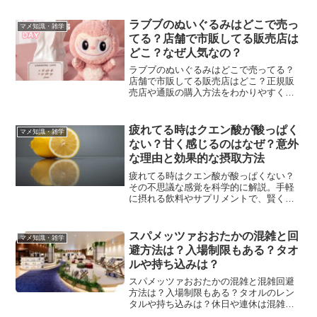
ラブブのぬいぐるみはどこで売っ
マメ知識・雑学
てる？店舗で市販してる販売店は
どこ？なぜ人気なの？
ラブブのぬいぐるみはどこで売ってる？
店舗で市販してる販売店はどこ？正規販
売店や通販の購入方法をわかりやすくご
紹介します。
疲れてる時はクエン酸が酸っぱく
マメ知識・雑学
ない？甘く感じるのはなぜ？意外
な理由と効果的な摂取方法
疲れてる時はクエン酸が酸っぱくない？
その不思議な感覚を科学的に解説。手軽
に摂れる飲料やサプリメントで、賢く疲
れをケアする方法をご紹介します。
スパメッツァおおたかの混雑と回
マメ知識・雑学
避方法は？入場制限もある？タオ
ルや持ち込みは？
スパメッツァおおたかの混雑と混雑回避
方法は？入場制限もある？タオルのレン
タルや持ち込みは？休日や連休は混雑し
やすく、岩盤浴やサウナで待ち時間が発