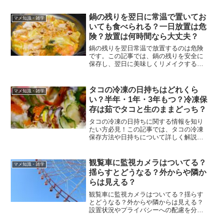
生します。平日朝や早めの時間帯が狙い
目で、朝割もお得です。駐車場混雑時は
鍋の残りを翌日に常温で置いてお
マメ知識・雑学
公共交通機関の利用がおすすめ。リアル
いても食べられる？一日放置は危
タイム情報を確認して快適に楽しみまし
険？放置は何時間なら大丈夫？
ょう。
鍋の残りを翌日常温で放置するのは危険
です。この記事では、鍋の残りを安全に
保存し、翌日に美味しくリメイクする方
法を紹介します。食中毒を防ぎつつ、う
どんや炊き込みご飯などのアレンジレシ
ピを知ることで、無駄なく食材を使い切
タコの冷凍の日持ちはどれくら
マメ知識・雑学
ることができます。鍋料理を楽しむため
い？半年・1年・3年もつ？冷凍保
に、ぜひ参考にしてください。
存は茹でタコと生のままどっち？
タコの冷凍の日持ちに関する情報を知り
たい方必見！この記事では、タコの冷凍
保存方法や日持ちについて詳しく解説し
ます。生タコや茹でタコを冷凍する際の
ポイントや、冷凍したタコを使ったたこ
焼きの作り方も紹介。正しい保存方法を
観覧車に監視カメラはついてる？
マメ知識・雑学
学ぶことで、いつでも新鮮なタコ料理を
揺らすとどうなる？外からや隣か
楽しむことができるメリットがありま
らは見える？
す。美味しいタコ料理を手軽に楽しむた
めのヒントが満載です。
観覧車に監視カメラはついてる？揺らす
とどうなる？外からや隣からは見える？
設置状況やプライバシーへの配慮を分か
りやすく解説します。