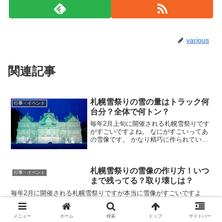
various
関連記事
札幌雪祭りの雪の量はトラック何
行事・イベント
台分？全体で何トン？
毎年2月上旬に開催される札幌雪祭りです
がすごいですよね。 なにがすごいってあ
の雪像です。 かなり精巧に作られていま
すし何基もありますからね。 冬のお祭り
として日本だけでなく世界中からも人気
です。 しかしそんな札幌雪祭りに謎があ
札幌雪祭りの雪像の作り方！いつ
るんです。
行事・イベント
まで残ってる？取り壊しは？
毎年2月に開催される札幌雪祭りですが本当に雪像がすごいですよ
ね。 札幌雪祭りが開催される周辺に住んでいたり仕事で行く人は見
慣れているかもしれません。 しかし一度も見たことがなかったりす
ると本当に雪像の大きさには驚かされます。 そんな札幌雪祭...
メニュー
ホーム
検索
トップ
サイドバー