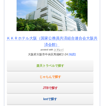
ＫＫＲホテル大阪（国家公務員共済組合連合会大阪共
済会館）
posted with
トマレバ
大阪府大阪市中央区馬場町2-24
[地図]
楽天トラベルで探す
じゃらんで探す
JTBで探す
kntで探す