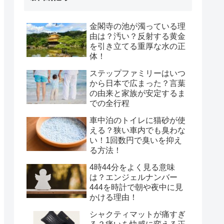
金閣寺の池が濁っている理
由は？汚い？反射する黄金
を引き立てる重厚な水の正
体！
ステップファミリーはいつ
から日本で広まった？言葉
の由来と家族が安定するま
での全行程
車中泊のトイレに猫砂が使
える？狭い車内でも臭わな
い！1回数円で臭いを抑え
る方法！
4時44分をよく見る意味
は？エンジェルナンバー
444を時計で朝や夜中に見
かける理由！
シャクティマットが痛すぎ