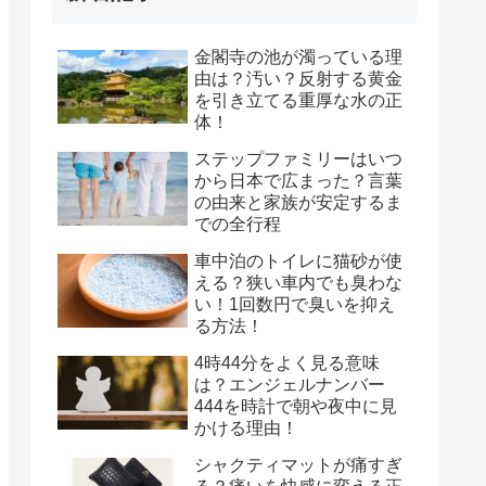
金閣寺の池が濁っている理
由は？汚い？反射する黄金
を引き立てる重厚な水の正
体！
ステップファミリーはいつ
から日本で広まった？言葉
の由来と家族が安定するま
での全行程
車中泊のトイレに猫砂が使
える？狭い車内でも臭わな
い！1回数円で臭いを抑え
る方法！
4時44分をよく見る意味
は？エンジェルナンバー
444を時計で朝や夜中に見
かける理由！
シャクティマットが痛すぎ